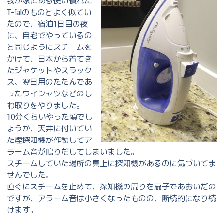
我が家にある使い慣れた
T-falのものとよく似てい
たので、宿泊1日目の夜
に、自宅でやっているの
と同じようにスチームを
かけて、日本から着てき
たジャケットやスラック
ス、翌日用のたたんであ
ったワイシャツなどのし
わ取りをやりました。
10分くらいやった頃でし
ょうか、天井に付いてい
た煙探知機が作動してア
ラーム音が鳴りだしてしまいました。
スチームしていた場所の真上に探知機があるのに気づいてま
せんでした。
直ぐにスチームを止めて、探知機の周りを扇子であおいだの
ですが、アラーム音は小さくなったものの、断続的になり続
けます。