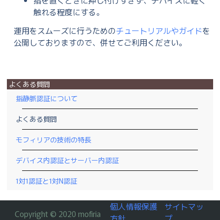
指を置くときに押し付けすぎず、デバイスに軽く
触れる程度にする。
運用をスムーズに行うための
チュートリアルやガイド
を
公開しておりますので、併せてご利用ください。
よくある質問
指静脈認証について
よくある質問
モフィリアの技術の特長
デバイス内認証とサーバー内認証
1対1認証と1対N認証
個人情報保護
サイトマッ
Copyright © 2020 mofiria
方針
プ