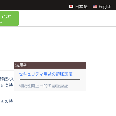
日本語
English
い合わ
せ
活用例
セキュリティ用途の静脈認証
情報シス
という特
利便性向上目的の静脈認証
、その特