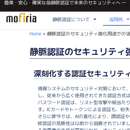
簡単・安心・確実な指静脈認証で未来のセキュリティへ ー
静脈認証について
活用例
Home
»
静脈認証のセキュリティ強化用途での
静脈認証のセキュリティ
深刻化する認証セキュリテ
情報システムのセキュリティ対策において
し、従来から広く使用されてきた認証方式
パスワード認証は、リスト型攻撃や総当た
す。ICカードやトークンによる認証も、紛
さらに昨今では、AIの進化により、顔認証
紋認証の危険性は以前から指摘されていま