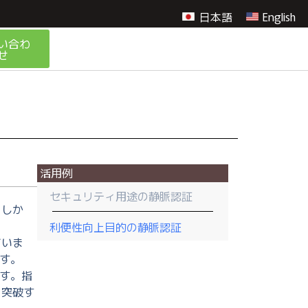
日本語
English
い合わ
せ
活用例
セキュリティ用途の静脈認証
。しか
利便性向上目的の静脈認証
ていま
す。
ます。指
を突破す