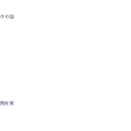
タや設
用を実