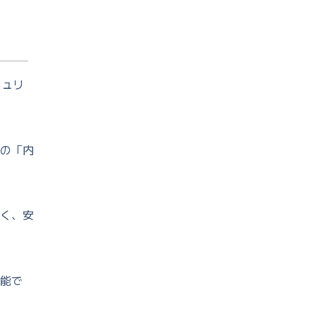
キュリ
の「内
く、安
能で