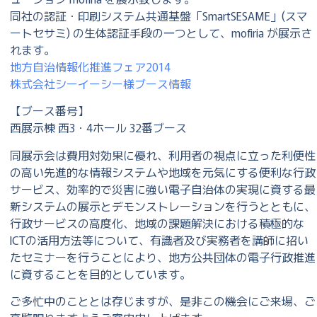
同社の認証・印刷システム共通基盤「SmartSESAME」(スマ
ートセサミ) の生体認証手段の一つとして、mofiria が展示さ
れます。
地方自治情報化推進フェア2014
株式会社シーイーシー様ブース情報
【ブース番号】
西展示棟 西3・4ホール 32番ブース
同展示会は費用対効果に優れ、利用者の視点に立った利便性
の高い先進的な情報システムや地域を元気にする便利な行政
サービス、効率的で災害に強い電子自治体の実現に資する最
新システムの展示とデモンストレーションを行うとともに、
行政サービスの高度化、地域の課題解決における積極的な
ICTの活用方法等について、有識者及び実務者を講師に招い
たセミナーを行うことにより、地方公共団体の電子行政推進
に資することを目的としています。
ご多忙中のこととは存じますが、是非この機会にご来場、ご