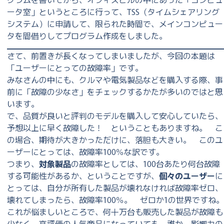
ータ室」というところに行って、TSS（タイムシェアリング
システム）に申請して、限られた時間で、メインコンピュー
タを間借りしてプログラム作成をしました。
さて、前置きが長くなってしまいましたが、今回の本題は
「ユーザーにとっての故障率」です。
みなさんの中にも、クルマや電気製品などを購入する際、事
前に「故障の少なさ」をチェックするかたが多いのではと思
います。
で、品質が良いと評判のモデルを購入して安心していたら、
予想以上に早く故障した！ ということもありますね。 こ
の場合、期待が大きかっただけに、落胆も大きい。 このユ
ーザーにとっては、故障率100％な訳です。
つまり、
対象製品
の故障率としては、100台あたり何台故障
する可能性があるか、ということですが、
個々のユーザー
に
とっては、自分が所有した製品が壊れなければ故障率ゼロ、
壊れてしまったら、故障率100％。 ゼロか1の世界ですね。
これが悩ましいところで、何十万台も販売した製品が故障も
少なく、高評価の人気商品になっていても、誰か、影響力の