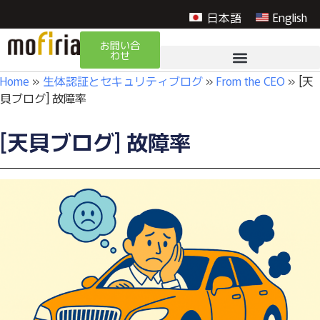
日本語
English
お問い合
わせ
Home
»
生体認証とセキュリティブログ
»
From the CEO
»
[天
貝ブログ] 故障率
[天貝ブログ] 故障率