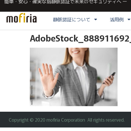
簡単・安心・確実な指静脈認証で未来のセキュリティへ ー
静脈認証について
活用例
AdobeStock_888911692
Copyright © 2020 mofiria Corporation All rights reserved.