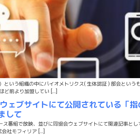
協会）という組織の中にバイオメトリクス( 生体認証 ) 部会と
ど前より加盟してい […]
番組、ウェブサイトにて公開されている「
まして
K) のニュース番組で放映、並びに同協会ウェブサイトにて関連記事
社モフィリア […]